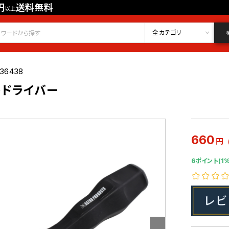
円
送料無料
以上
会員登録
ログイン
お気に入り
全カテゴリ
036438
ットドライバー
660
円
6ポイント(1%