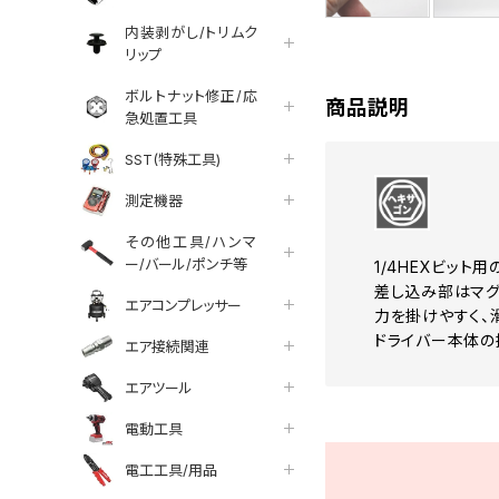
内装剥がし/トリムク
リップ
ボルトナット修正/応
商品説明
急処置工具
SST(特殊工具)
測定機器
その他工具/ハンマ
ー/バール/ポンチ等
1/4HEXビット
差し込み部はマグ
エアコンプレッサー
力を掛けやすく、
ドライバー本体の
エア接続関連
エアツール
電動工具
電工工具/用品