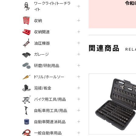
令和
ワークライト/トーチラ
イト
収納
収納関連
油圧機器
関連商品
REL
ガレージ
研磨/研削用品
ドリル/ホールソー
溶接/板金
バイク用工具/用品
自転車用工具/用品
自動車関連消耗品
一般自動車用品