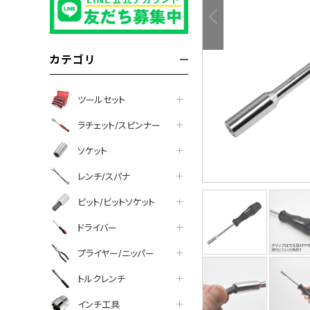
カテゴリ
ツールセット
ラチェット/スピンナー
ソケット
レンチ/スパナ
ビット/ビットソケット
tter
facebook
line
ドライバー
プライヤー/ニッパー
トルクレンチ
インチ工具