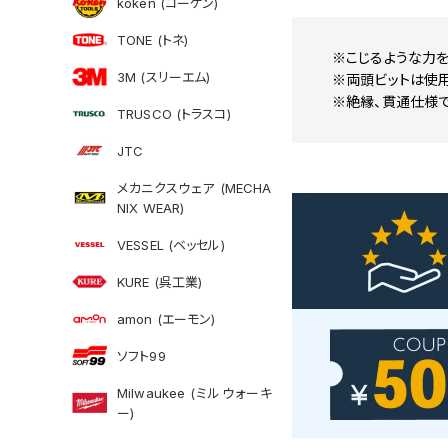
koken (コーケン)
TONE (トネ)
※こじるような力を
3M (スリーエム)
※両頭ビットは使用
※絶縁、貫通仕様で
TRUSCO (トラスコ)
JTC
メカニクスウェア (MECHA
NIX WEAR)
VESSEL (ベッセル)
KURE (呉工業)
amon (エーモン)
ソフト99
Milwaukee (ミルウォーキ
ー)