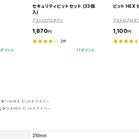
セキュリティビットセット (33個
ビット HEX セ
入)
アストロプロダクツ
アストロプロダ
1,870
1,100
円
円
2件
7ポイント
17ポイント
>
ツ
1/4HEX ビットドライバー
>
他
1/4HEX ビットドライバー
210mm