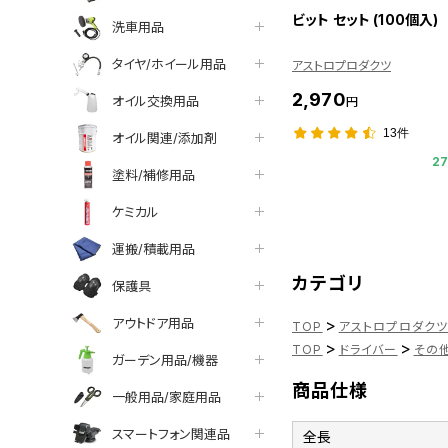
ビット セット (100個入)
洗車用品
タイヤ/ホイール用品
アストロプロダクツ
2,970
オイル交換用品
円
13件
オイル関連/添加剤
2
塗料/補修用品
ケミカル
運搬/積載用品
カテゴリ
保護具
アウトドア用品
>
TOP
アストロプロダク
>
>
TOP
ドライバー
その
ガーデン用品/機器
商品仕様
一般用品/家庭用品
スマートフォン関連品
全長