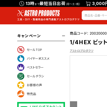
13時
最短当日出荷
3,000
まで
（月～土・祝）
商品コード：
2002000
キャンペーン
1/4HEX ビ
セールTOP
アストロプロダクツ
バイヤーオススメ
ベストセラー
ついて
セールチラシ
お客様の声
特売品