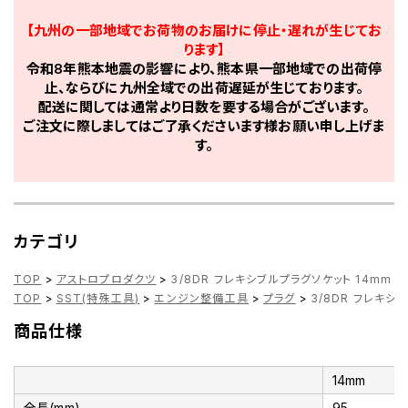
【九州の一部地域でお荷物のお届けに停止・遅れが生じてお
ります】
令和8年熊本地震の影響により、熊本県一部地域での出荷停
止、ならびに九州全域での出荷遅延が生じております。
配送に関しては通常より日数を要する場合がございます。
ご注文に際しましてはご了承くださいます様お願い申し上げま
す。
カテゴリ
TOP
>
アストロプロダクツ
>
3/8DR フレキシブルプラグソケット 14mm ～
TOP
>
SST(特殊工具)
>
エンジン整備工具
>
プラグ
>
3/8DR フレキシブ
商品仕様
14mm
全長(mm)
95