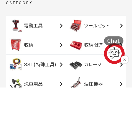
CATEGORY
電動工具
ツールセット
収納
収納関連
SST(特殊工具)
ガレージ
洗車用品
油圧機器
エアコンプレッサ
エアツール
ー
トルクレンチ
ソケット