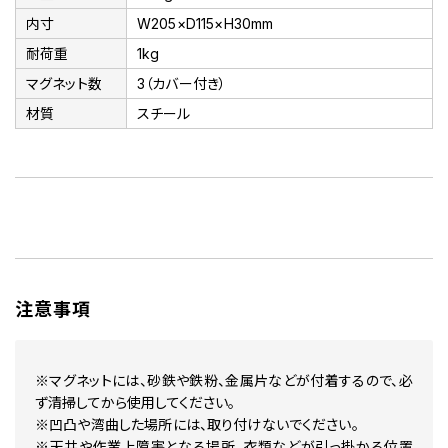
内寸
W205×D115×H30mm
耐荷重
1kg
マグネット数
3（カバー付き）
材質
スチール
注意事項
※マグネットには、砂鉄や鉄粉、金属片などが付着するので、必
ず清掃してから使用してください。
※凹凸や湾曲した場所には、取り付けないでください。
※天井や作業上障害となる場所、衣類などが引っ掛かる位置