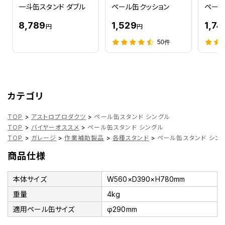
一斗缶スタンド ダブル
ペール缶クッション
ペール
8,789
1,529
1,74
円
円
50件
カテゴリ
TOP
>
アストロプロダクツ
>
ペール缶スタンド シングル
TOP
>
バイヤーオススメ
>
ペール缶スタンド シングル
TOP
>
ガレージ
>
作業補助製品
>
各種スタンド
>
ペール缶スタンド シン
商品仕様
本体サイズ
W560×D390×H780mm
重量
4kg
適用ペール缶サイズ
φ290mm