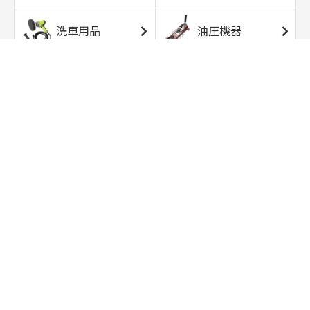
洗車用品
油圧機器
エアコンプレッサ
エアツール
ー
トルクレンチ
ソケット
ラチェット/スピン
レンチ/スパナ
ナー
バイク用工具/用
オイル交換用品
品
ワークライト/ト
研磨/研削用品
ーチライト
タイヤ/ホイール
アウトドア用品