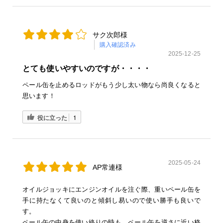
サク次郎様
購入確認済み
2025-12-25
とても使いやすいのですが・・・・
ペール缶を止めるロッドがもう少し太い物なら尚良くなると
思います！
役に立った
1
2025-05-24
AP常連様
オイルジョッキにエンジンオイルを注ぐ際、重いペール缶を
手に持たなくて良いのと傾斜し易いので使い勝手も良いで
す。
ペール缶の中身を使い終りの時も、ペール缶を逆さに近い格