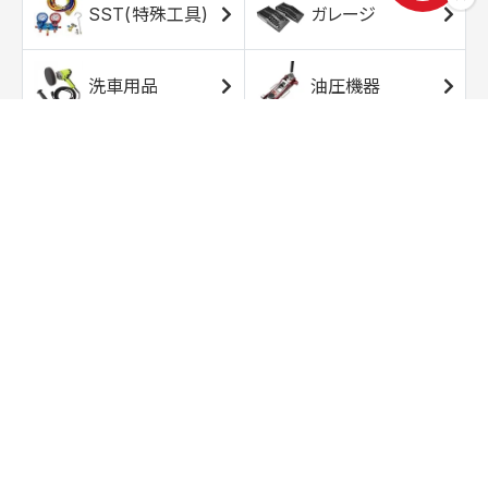
SST(特殊工具)
ガレージ
洗車用品
油圧機器
エアコンプレッサ
エアツール
ー
トルクレンチ
ソケット
ラチェット/スピン
レンチ/スパナ
ナー
バイク用工具/用
オイル交換用品
品
ワークライト/ト
研磨/研削用品
ーチライト