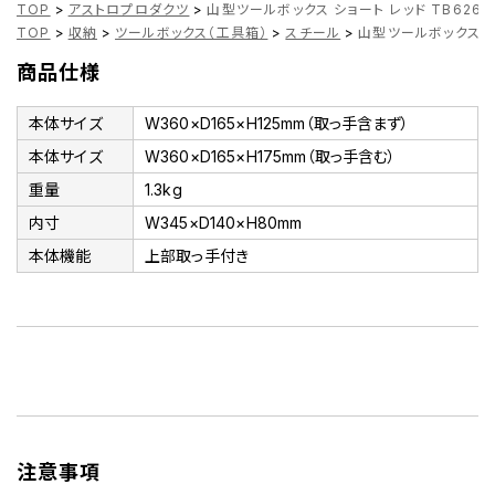
TOP
>
アストロプロダクツ
>
山型ツールボックス ショート レッド TB626 /
TOP
>
収納
>
ツールボックス（工具箱）
>
スチール
>
山型ツールボックス ショ
商品仕様
本体サイズ
W360×D165×H125mm（取っ手含まず）
本体サイズ
W360×D165×H175mm（取っ手含む）
重量
1.3kg
内寸
W345×D140×H80mm
本体機能
上部取っ手付き
注意事項