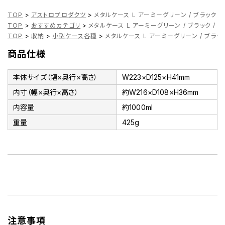
TOP
>
アストロプロダクツ
>
メタルケース L アーミーグリーン / ブラック /
TOP
>
おすすめカテゴリ
>
メタルケース L アーミーグリーン / ブラック / レ
TOP
>
収納
>
小型ケース各種
>
メタルケース L アーミーグリーン / ブラック
商品仕様
本体サイズ（幅×奥行×高さ）
W223×D125×H41mm
内寸（幅×奥行×高さ）
約W216×D108×H36mm
内容量
約1000ml
重量
425g
注意事項