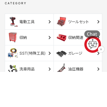
CATEGORY
電動工具
ツールセット
収納
収納関連
SST(特殊工具)
ガレージ
洗車用品
油圧機器
エアコンプレッサ
エアツール
ー
トルクレンチ
ソケット