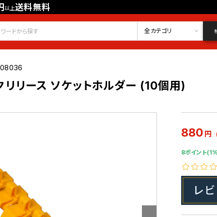
円
送料無料
以上
会員登録
ログイン
お気に入り
全カテゴリ
008036
ックリリース ソケットホルダー (10個用)
880
円
8ポイント(1%