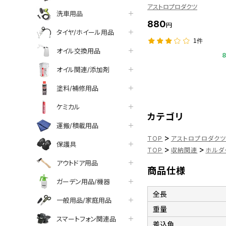
アストロプロダクツ
洗車用品
880
円
タイヤ/ホイール用品
1件
オイル交換用品
オイル関連/添加剤
塗料/補修用品
ケミカル
カテゴリ
運搬/積載用品
>
TOP
アストロプロダク
保護具
>
>
TOP
収納関連
ホルダ
アウトドア用品
商品仕様
ガーデン用品/機器
全長
一般用品/家庭用品
重量
スマートフォン関連品
差込角