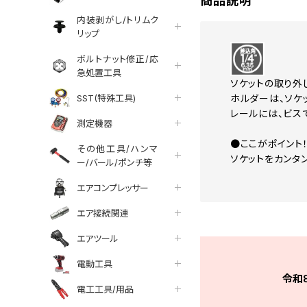
商品説明
内装剥がし/トリムク
リップ
ボルトナット修正/応
急処置工具
ソケットの取り外
SST(特殊工具)
ホルダーは、ソケ
レールには、ビス
測定機器
●ここがポイント
その他工具/ハンマ
ソケットをカンタ
ー/バール/ポンチ等
エアコンプレッサー
エア接続関連
エアツール
電動工具
令和
電工工具/用品