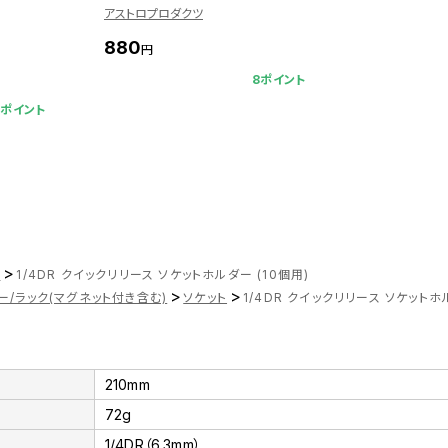
アストロプロダクツ
880
円
8ポイント
8ポイント
>
ツ
1/4DR クイックリリース ソケットホルダー (10個用)
>
>
ー/ラック(マグネット付き含む)
ソケット
1/4DR クイックリリース ソケットホ
210mm
72g
1/4DR（6.3mm）