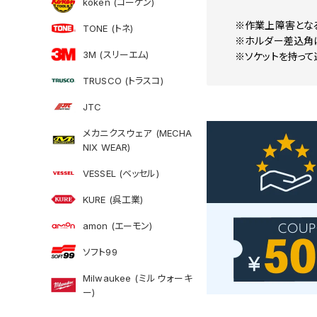
koken (コーケン)
※作業上障害とな
TONE (トネ)
※ホルダー差込角に
3M (スリーエム)
※ソケットを持って
TRUSCO (トラスコ)
JTC
メカニクスウェア (MECHA
NIX WEAR)
VESSEL (ベッセル)
KURE (呉工業)
amon (エーモン)
ソフト99
Milwaukee (ミルウォーキ
ー)