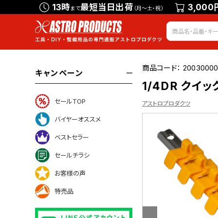
13時
最短当日出荷
3,000
まで
（月～土・祝）
商品コード：
2003000
キャンペーン
1/4DR クイ
セールTOP
アストロプロダクツ
バイヤーオススメ
ベストセラー
ついて
セールチラシ
お客様の声
特売品