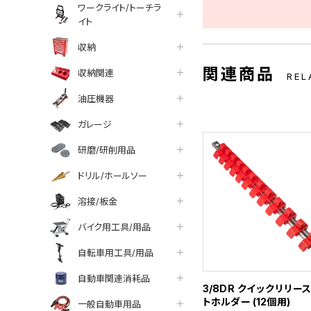
ワークライト/トーチラ
イト
収納
関連商品
収納関連
REL
油圧機器
ガレージ
研磨/研削用品
ドリル/ホールソー
溶接/板金
バイク用工具/用品
自転車用工具/用品
自動車関連消耗品
3/8DR クイックリリー
トホルダー (12個用)
一般自動車用品