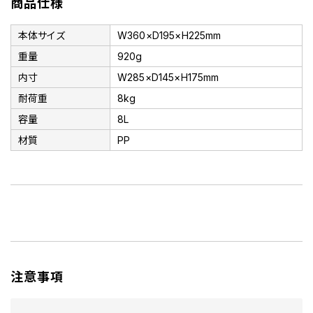
商品仕様
本体サイズ
W360×D195×H225mm
重量
920g
内寸
W285×D145×H175mm
耐荷重
8kg
容量
8L
材質
PP
注意事項