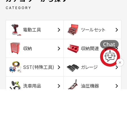
CATEGORY
電動工具
ツールセット
収納
収納関連
SST(特殊工具)
ガレージ
洗車用品
油圧機器
エアコンプレッサ
エアツール
ー
トルクレンチ
ソケット