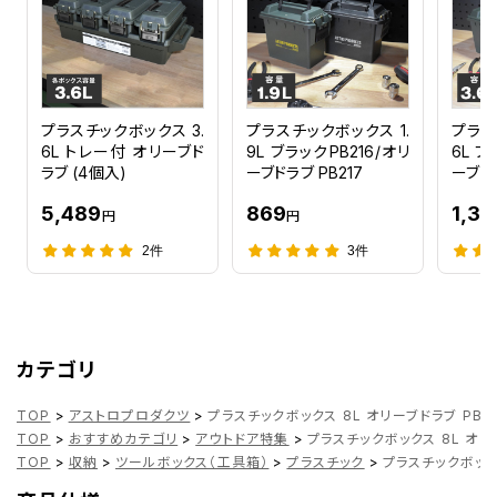
プラスチックボックス 3.
プラスチックボックス 1.
プラス
6L トレー付 オリーブド
9L ブラックPB216/オリ
6L ブ
ラブ (4個入)
ーブドラブ PB217
ーブドラ
5,489
869
1,3
円
円
2件
3件
カテゴリ
TOP
>
アストロプロダクツ
>
プラスチックボックス 8L オリーブドラブ PB900
TOP
>
おすすめカテゴリ
>
アウトドア特集
>
プラスチックボックス 8L オリー
TOP
>
収納
>
ツールボックス（工具箱）
>
プラスチック
>
プラスチックボックス