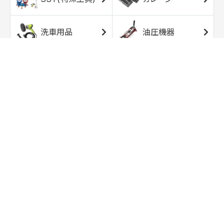
洗車用品
油圧機器
エアコンプレッサ
エアツール
ー
トルクレンチ
ソケット
ラチェット/スピン
レンチ/スパナ
ナー
バイク用工具/用
オイル交換用品
品
ワークライト/ト
研磨/研削用品
ーチライト