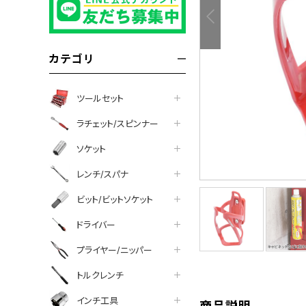
カテゴリ
ツールセット
ラチェット/スピンナー
ソケット
レンチ/スパナ
ビット/ビットソケット
tter
facebook
line
ドライバー
プライヤー/ニッパー
トルクレンチ
インチ工具