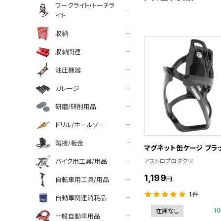
ワークライト/トーチラ
イト
収納
収納関連
油圧機器
ガレージ
研磨/研削用品
ドリル/ホールソー
溶接/板金
マグネット缶ケージ ブラ
バイク用工具/用品
アストロプロダクツ
1,199
円
自転車用工具/用品
1件
自動車関連消耗品
1
在庫なし
一般自動車用品