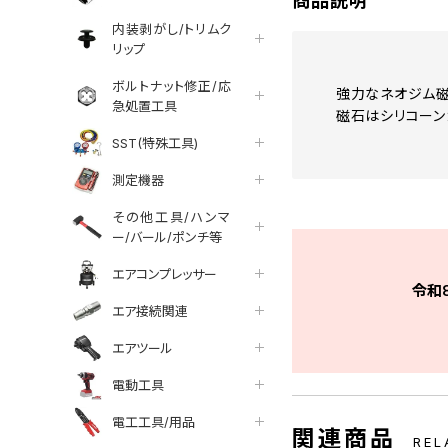
商品説明
内装剥がし/トリムク
リップ
ボルトナット修正/応
強力なネオジム磁
急処置工具
磁石はシリコーン
SST(特殊工具)
測定機器
その他工具/ハンマ
ー/バール/ポンチ等
エアコンプレッサー
令和
エア接続関連
エアツール
電動工具
電工工具/用品
関連商品
REL