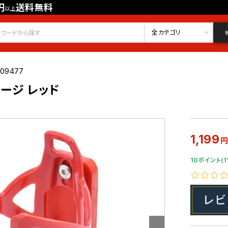
円
送料無料
以上
会員登録
ログイン
お気に入り
全カテゴリ
009477
ージ レッド
1,199
10ポイント(1