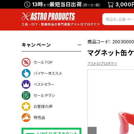
13時
最短当日出荷
3,000
まで
（月～土・祝）
商品コード：
2003000
キャンペーン
マグネット缶ケ
セールTOP
アストロプロダクツ
バイヤーオススメ
ベストセラー
ついて
セールチラシ
お客様の声
特売品