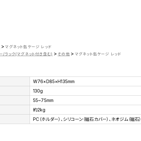
>
ツ
マグネット缶ケージ レッド
>
>
ー/ラック(マグネット付き含む)
その他
マグネット缶ケージ レッド
W76×D85×H135mm
130g
55~75mm
約2kg
PC（ホルダー）、シリコーン（磁石カバー）、ネオジム（磁石