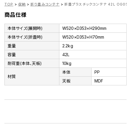
TOP
>
収納
>
折り畳みコンテナ
>
折畳プラスチックコンテナ 42L OG055
商品仕様
本体サイズ(展開時)
W520×D353×H290mm
本体サイズ(折畳時)
W520×D353×H70mm
重量
2.2kg
容量
42L
耐荷重(本体、天板)
10kg
本体
PP
材質
天板
MDF