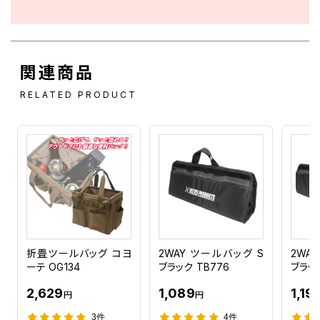
関連商品
RELATED PRODUCT
折畳ツールバッグ コヨ
2WAY ツールバッグ S
2WA
ーテ OG134
ブラック TB776
ブラック
2,629
1,089
1,19
円
円
3件
4件