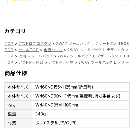
カテゴリ
TOP
>
アストロプロダクツ
>
2WAY ツールバッグ L デザートタン TB084
TOP
>
セールTOP
>
全店セール
>
2WAY ツールバッグ L デザートタン T
TOP
>
収納
>
ツールバッグ
>
2WAY ツールバッグ L デザートタン TB084
TOP
>
アウトドア用品
>
アウトドア小物
>
2WAY ツールバッグ L デザート
商品仕様
本体サイズ
W460×D155×H25mm(折畳時)
本体サイズ
W460×D90×H145mm(展開時、持ち手含まず)
内寸
W440×D85×H100mm
重量
340g
材質
ポリエステル、PVC、PE