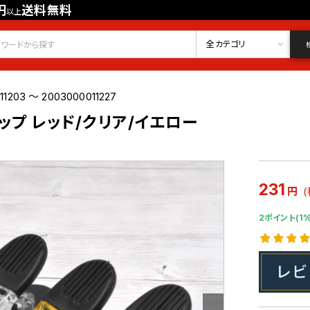
円
送料無料
以上
会員登録
ログイン
お気に入り
全カテゴリ
11203 ～ 2003000011227
ップ レッド/クリア/イエロー
231
円
2ポイント(1%