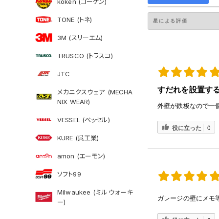
koken (コーケン)
TONE (トネ)
3M (スリーエム)
TRUSCO (トラスコ)
JTC
すだれを設置す
メカニクスウェア (MECHA
NIX WEAR)
外壁が鉄板なので一
VESSEL (ベッセル)
役に立った
0
KURE (呉工業)
amon (エーモン)
ソフト99
Milwaukee (ミルウォーキ
ガレージの壁にメモ
ー)