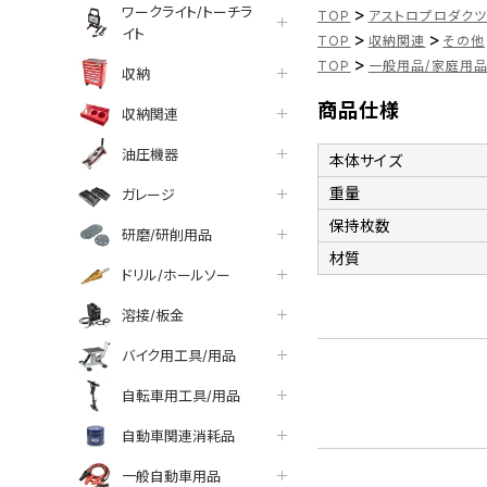
ワークライト/トーチラ
>
TOP
アストロプロダク
イト
>
>
TOP
収納関連
その他
>
TOP
一般用品/家庭用
収納
商品仕様
収納関連
油圧機器
本体サイズ
重量
ガレージ
保持枚数
研磨/研削用品
材質
ドリル/ホールソー
溶接/板金
バイク用工具/用品
自転車用工具/用品
自動車関連消耗品
一般自動車用品