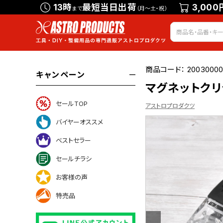
13時
最短当日出荷
3,000
まで
（月～土・祝）
商品コード：
20030000
キャンペーン
マグネットクリ
セールTOP
アストロプロダクツ
バイヤーオススメ
ベストセラー
ついて
セールチラシ
お客様の声
特売品