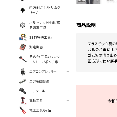
内装剥がし/トリムク
リップ
ボルトナット修正/応
商品説明
急処置工具
SST(特殊工具)
プラスチック製の
測定機器
合板の台車に比べ
ゴム製の滑り止め
その他工具/ハンマ
正方形で使い勝手
ー/バール/ポンチ等
エアコンプレッサー
エア接続関連
エアツール
電動工具
令和
電工工具/用品