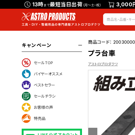
13時
最短当日出荷
3,000
まで
（月～土・祝）
商品コード：
20030000
キャンペーン
プラ台車
セールTOP
アストロプロダクツ
バイヤーオススメ
ベストセラー
ついて
セールチラシ
お客様の声
特売品