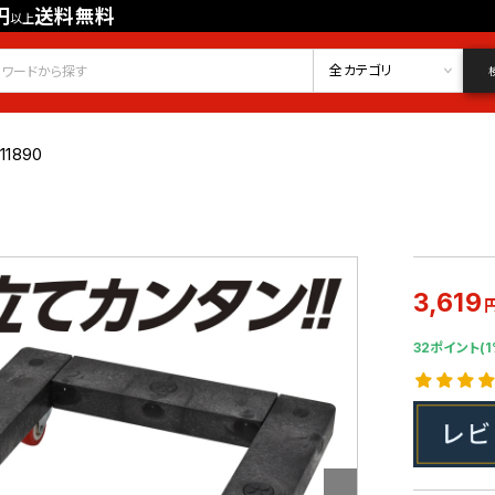
円
送料無料
以上
会員登録
ログイン
お気に入り
全カテゴリ
11890
3,619
32ポイント(1