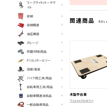
ワークライト/トーチラ
イト
収納
関連商品
REL
収納関連
油圧機器
ガレージ
研磨/研削用品
ドリル/ホールソー
溶接/板金
バイク用工具/用品
自転車用工具/用品
木製平台車
自動車関連消耗品
アストロプロダクツ
一般自動車用品