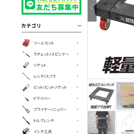
カテゴリ
ツールセット
ラチェット/スピンナー
ソケット
レンチ/スパナ
ビット/ビットソケット
tter
facebook
line
ドライバー
プライヤー/ニッパー
トルクレンチ
インチ工具