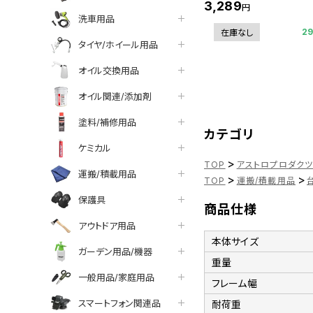
3,289
円
洗車用品
2
在庫なし
タイヤ/ホイール用品
オイル交換用品
オイル関連/添加剤
塗料/補修用品
カテゴリ
ケミカル
>
TOP
アストロプロダク
運搬/積載用品
>
>
TOP
運搬/積載用品
保護具
商品仕様
アウトドア用品
本体サイズ
ガーデン用品/機器
重量
一般用品/家庭用品
フレーム幅
スマートフォン関連品
耐荷重