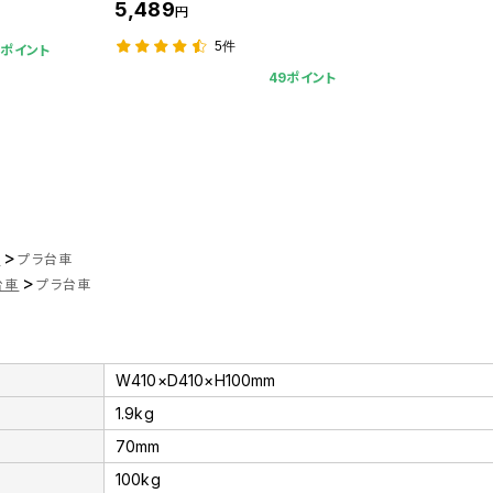
5,489
円
5件
9ポイント
49ポイント
>
ツ
プラ台車
>
台車
プラ台車
W410×D410×H100mm
1.9kg
70mm
100kg