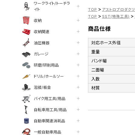
ワークライト/トーチラ
>
イト
TOP
アストロプロダク
>
>
TOP
SST(特殊工具)
収納
商品仕様
収納関連
対応ホース外径
油圧機器
重量
ガレージ
バンド幅
研磨/研削用品
二面幅
ドリル/ホールソー
入数
溶接/板金
材質
バイク用工具/用品
自転車用工具/用品
自動車関連消耗品
一般自動車用品