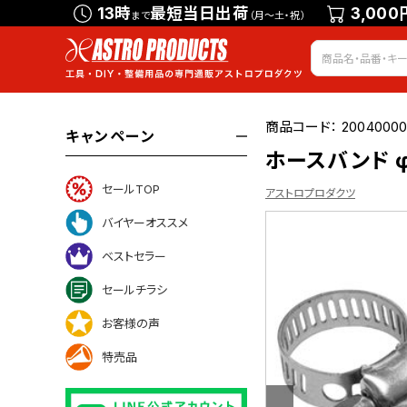
13時
最短当日出荷
3,000
まで
（月～土・祝）
商品コード：
20040000
キャンペーン
ホースバンド φ
セールTOP
アストロプロダクツ
バイヤーオススメ
ベストセラー
いて
セールチラシ
お客様の声
特売品