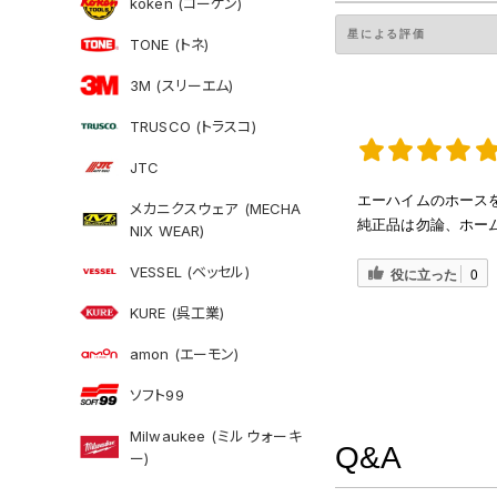
koken (コーケン)
TONE (トネ)
3M (スリーエム)
TRUSCO (トラスコ)
JTC
エーハイムのホース
メカニクスウェア (MECHA
純正品は勿論、ホー
NIX WEAR)
VESSEL (ベッセル)
役に立った
0
KURE (呉工業)
amon (エーモン)
ソフト99
Milwaukee (ミルウォーキ
Q&A
ー)