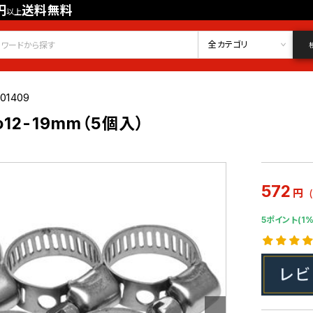
円
送料無料
以上
会員登録
ログイン
お気に入り
全カテゴリ
01409
12-19mm（5個入）
572
円
5ポイント(1%