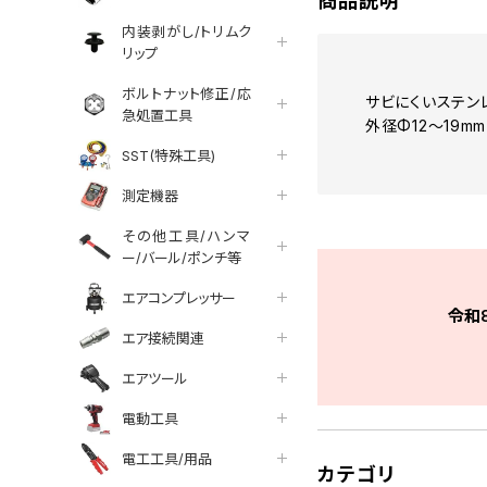
商品説明
内装剥がし/トリムク
リップ
ボルトナット修正/応
サビにくいステン
急処置工具
外径Φ12～19m
SST(特殊工具)
測定機器
その他工具/ハンマ
ー/バール/ポンチ等
エアコンプレッサー
令和
エア接続関連
エアツール
電動工具
電工工具/用品
カテゴリ