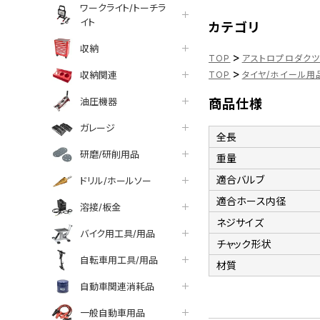
ワークライト/トーチラ
イト
カテゴリ
収納
>
TOP
アストロプロダク
>
収納関連
TOP
タイヤ/ホイール用
油圧機器
商品仕様
ガレージ
全長
研磨/研削用品
重量
適合バルブ
ドリル/ホールソー
適合ホース内径
溶接/板金
ネジサイズ
バイク用工具/用品
チャック形状
自転車用工具/用品
材質
自動車関連消耗品
一般自動車用品