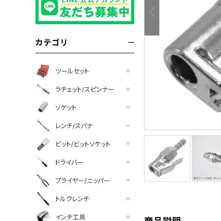
カテゴリ
ツールセット
ラチェット/スピンナー
ソケット
レンチ/スパナ
ビット/ビットソケット
tter
facebook
line
ドライバー
プライヤー/ニッパー
トルクレンチ
インチ工具