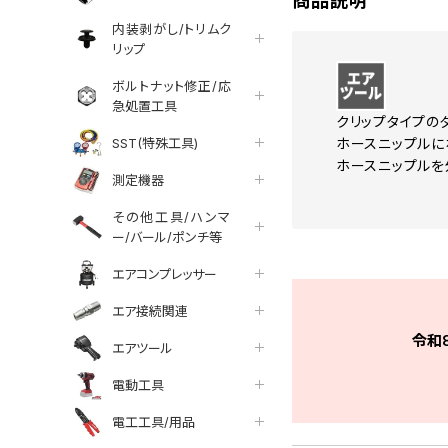
商品説明
内装剥がし/トリムク
リップ
ボルトナット修正/応
急処置工具
クリップタイプの
SST(特殊工具)
ホースニップルに
ホースニップルを
測定機器
その他工具/ハンマ
ー/バール/ポンチ等
エアコンプレッサー
エア接続関連
令和
エアツール
電動工具
電工工具/用品