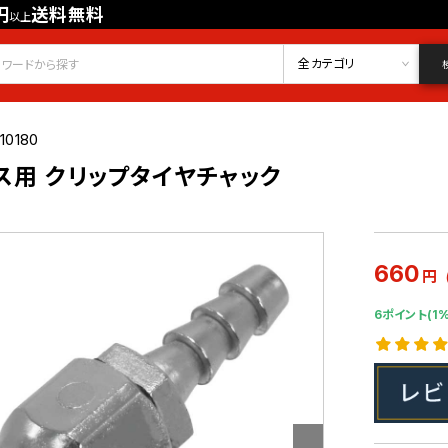
円
送料無料
以上
会員登録
ログイン
お気に入り
全カテゴリ
10180
ース用 クリップタイヤチャック
660
円
6ポイント(1%