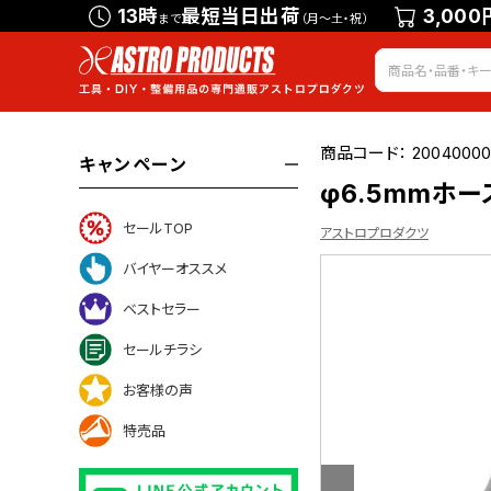
13時
最短当日出荷
3,000
まで
（月～土・祝）
商品コード：
20040000
キャンペーン
φ6.5mmホ
セールTOP
アストロプロダクツ
バイヤーオススメ
ベストセラー
ついて
セールチラシ
お客様の声
特売品