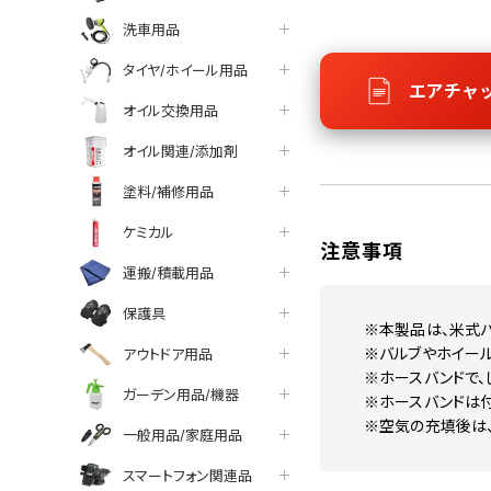
洗車用品
タイヤ/ホイール用品
エアチャ
オイル交換用品
オイル関連/添加剤
塗料/補修用品
ケミカル
注意事項
運搬/積載用品
保護具
※本製品は、米式バ
※バルブやホイー
アウトドア用品
※ホースバンドで、
ガーデン用品/機器
※ホースバンドは付
※空気の充填後は
一般用品/家庭用品
スマートフォン関連品