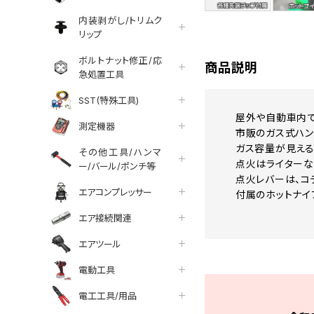
内装剥がし/トリムク
リップ
ボルトナット修正/応
商品説明
急処置工具
SST(特殊工具)
屋外や自動車内で
測定機器
市販のガス式ハン
ガス容量が見える
その他工具/ハンマ
点火はライターな
ー/バール/ポンチ等
点火レバーは、コ
エアコンプレッサー
付属のホットナイ
エア接続関連
エアツール
電動工具
電工工具/用品