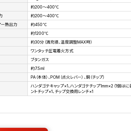
約200～400℃
力
約200～400℃
アー熱出力
約450℃
約1200℃
約30分（満充填、温度調整MAX時）
ワンタッチ圧電着火方式
ブタンガス
約7.5ml
PA（本体）、POM（点火レバー）、銅（チップ）
ハンダゴテキャップ×1、ハンダゴテチップ1mm×2（1個はに装
ントチップ×1、チップ交換用レンチ×1