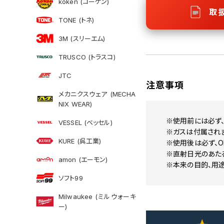
koken (コーケン)
取
TONE (トネ)
3M (スリーエム)
TRUSCO (トラスコ)
JTC
注意事項
メカニクスウェア (MECHA
NIX WEAR)
※使用前には必ず、
VESSEL (ベッセル)
※ガスは付属されま
KURE (呉工業)
※使用後は必ず、O
※直射日光のあた
amon (エーモン)
※本来の目的、用
ソフト99
Milwaukee (ミルウォーキ
ー)