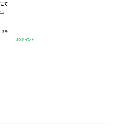
ダこて
クツ
3件
30ポイント