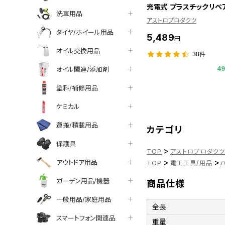
充電式 プラスチックリペ
洗車用品
アストロプロダクツ
タイヤ/ホイール用品
5,489
円
オイル交換用品
38件
4
オイル関連/添加剤
塗料/補修用品
ケミカル
運搬/積載用品
カテゴリ
保護具
>
TOP
アストロプロダク
>
>
アウトドア用品
TOP
電工工具/用品
ガーデン用品/機器
商品仕様
一般用品/家庭用品
全長
スマートフォン関連品
重量