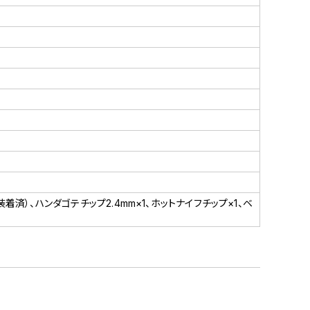
着済）、ハンダゴテチップ2.4mm×1、ホットナイフチップ×1、ベ