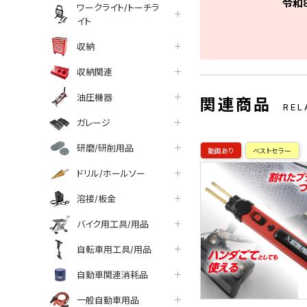
令和
ワークライト/トーチラ
イト
収納
収納関連
油圧機器
関連商品
REL
ガレージ
研磨/研削用品
動画あり
ベストセラー
ドリル/ホールソー
溶接/板金
バイク用工具/用品
自転車用工具/用品
自動車関連消耗品
一般自動車用品