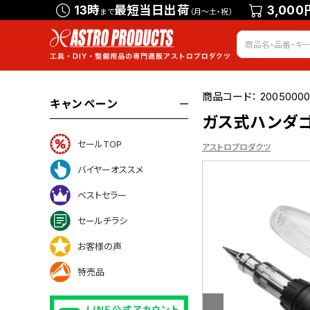
13時
最短当日出荷
3,000
まで
（月～土・祝）
商品コード：
2005000
キャンペーン
ガス式ハンダ
セールTOP
アストロプロダクツ
バイヤーオススメ
ベストセラー
ついて
セールチラシ
お客様の声
特売品