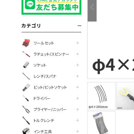
カテゴリ
ツールセット
ラチェット/スピンナー
ソケット
レンチ/スパナ
ビット/ビットソケット
tter
facebook
line
ドライバー
プライヤー/ニッパー
トルクレンチ
インチ工具