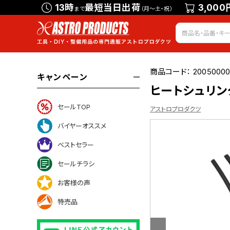
13時
最短当日出荷
3,000
まで
（月～土・祝）
商品コード：
20050000
キャンペーン
ヒートシュリンク
セールTOP
アストロプロダクツ
バイヤーオススメ
ベストセラー
ついて
セールチラシ
お客様の声
特売品