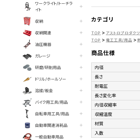
ワークライト/トーチラ
イト
カテゴリ
収納
>
収納関連
TOP
アストロプロダク
>
>
TOP
電工工具/用品
油圧機器
商品仕様
ガレージ
内径
研磨/研削用品
長さ
ドリル/ホールソー
耐電圧
溶接/板金
長さ変化率
バイク用工具/用品
内径収縮率
自転車用工具/用品
収縮温度
材質
自動車関連消耗品
入数
一般自動車用品