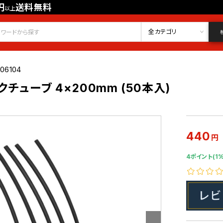
円
送料無料
以上
会員登録
ログイン
お気に入り
全カテゴリ
06104
チューブ 4×200mm (50本入)
440
円
4ポイント(1%