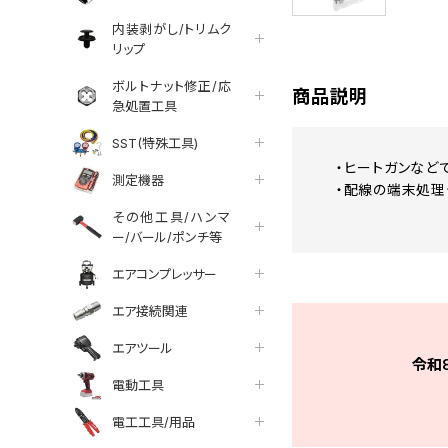
内装剥がし/トリムク
リップ
ボルトナット修正/応
商品説明
急処置工具
SST(特殊工具)
・ヒートガンなど
測定機器
・配線の端末処理
その他工具/ハンマ
ー/バール/ポンチ等
エアコンプレッサー
エア接続関連
エアツール
令和
電動工具
電工工具/用品