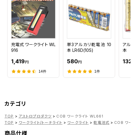
充電式 ワークライト WL
単3アルカリ乾電池 10
アルカ
916
本 LR6D(10S)
本
1,419
580
132
円
円
14件
1件
カテゴリ
TOP
>
アストロプロダクツ
>
COB ワークライト WL661
TOP
>
ワークライト/トーチライト
>
ワークライト
>
乾電池式
>
COB ワーク
商品仕様