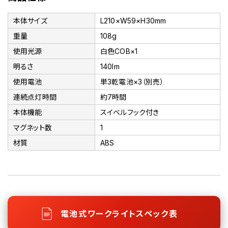
本体サイズ
L210×W59×H30mm
重量
108g
使用光源
白色COB×1
明るさ
140lm
使用電池
単3乾電池×3（別売）
連続点灯時間
約7時間
本体機能
スイベルフック付き
マグネット数
1
材質
ABS
電池式ワークライトスペック表