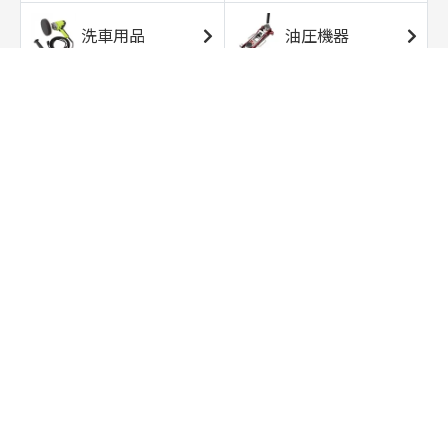
洗車用品
油圧機器
エアコンプレッサ
エアツール
ー
トルクレンチ
ソケット
ラチェット/スピン
レンチ/スパナ
ナー
バイク用工具/用
オイル交換用品
品
ワークライト/ト
研磨/研削用品
ーチライト
タイヤ/ホイール
アウトドア用品
用品