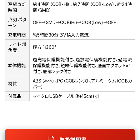
連続点灯
約4時間（COB-Hi）、約7時間（COB-Low）、約24時
時間
間（SMD）
点灯パタ
OFF→SMD→COB(Hi)→COB(Low)→OFF
ーン
充電時間
約5時間30分（5V1A入力電流）
ライト部
縦方向360°
角度
過充電保護機能付き、過放電保護機能付き、過電流
本体機能
保護機能付き、短絡保護機能付き、底面マグネット×１
付き、底部フック付き
ABS（本体）、PC（COBレンズ）、アルミニウム（COBカ
材質
バー）
付属品
マイクロUSBケーブル（約45cm)×1
取扱説明書