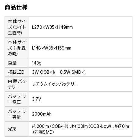
商品仕様
本体サイ
ズ（ライト
L270×W35×H49mm
垂直時）
本体サイ
ズ（折畳
L148×W35×H59mm
み時）
重量
143g
搭載LED
3W COB×1/ 0.5W SMD×1
内蔵バッ
リチウムイオンバッテリー
テリー
バッテリ
3.7V
ー電圧
バッテリ
2000mAh
ー容量
約200lm（COB-Hi）、約100lm（COB-Low）、約70lm
光束
（先端SMD）