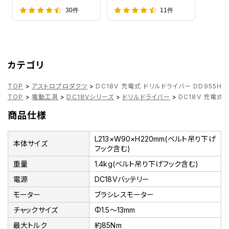
30件
11件
カテゴリ
TOP
>
アストロプロダクツ
>
DC18V 充電式 ドリルドライバー DD955H
TOP
>
電動工具
>
DC18Vシリーズ
>
ドリルドライバー
>
DC18V 充電式 
商品仕様
L213×W90×H220mm(ベルト吊り下げ
本体サイズ
フック含む)
重量
1.4kg(ベルト吊り下げフック含む)
電源
DC18Vバッテリー
モーター
ブラシレスモーター
チャックサイズ
Φ1.5～13mm
最大トルク
約85Nm