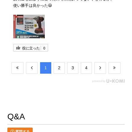
使い勝手は良かった😃
役に立った
0
​1
​2
​3
​4
Q&A
質問する