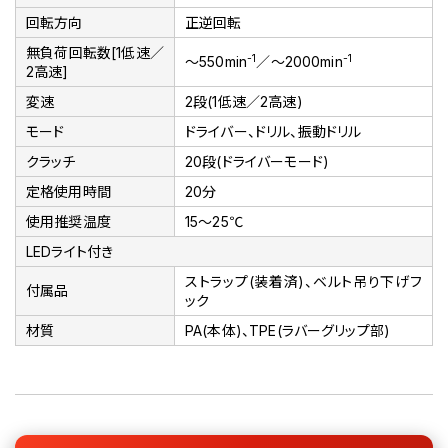
回転方向
正逆回転
無負荷回転数[1低速／
-1
-1
～550min
／～2000min
2高速]
変速
2段(1低速／2高速)
モード
ドライバー、ドリル、振動ドリル
クラッチ
20段(ドライバーモード)
定格使用時間
20分
使用推奨温度
15～25℃
LEDライト付き
ストラップ(装着済)、ベルト吊り下げフ
付属品
ック
材質
PA(本体)、TPE(ラバーグリップ部)