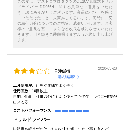
この度は、アストロプロダクツのDC18V充電式ドリル
ドライバー DD955Hに関する貴重なご意見をいただ
き、誠にありがとうございます。商品にパワーを感じ
ていただけたこと、大変嬉しく思います。同時に、刃
の締付部分についてのご指摘、感謝いたします。お客
様のご意見を基に、さらなる改良を検討させていただ
きます。引き続きご愛顧賜りますようお願い申し上げ
ます。
2026-03-28
天津飯様
購入確認済み
工具使用歴:
仕事や趣味でよく使う
使用回数:
10回以上
目的:
仕事、仕事以外にもよく使ってたので、ラク×2作業が
出来る😃
コストパフォーマンス
ドリルドライバー
説明書も読まずに使ったので未だ解ってない事も有るが、