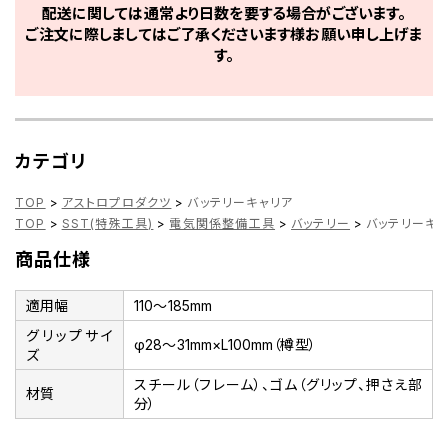
配送に関しては通常より日数を要する場合がございます。
ご注文に際しましてはご了承くださいます様お願い申し上げま
す。
カテゴリ
TOP
>
アストロプロダクツ
>
バッテリーキャリア
TOP
>
SST(特殊工具)
>
電気関係整備工具
>
バッテリー
>
バッテリーキ
商品仕様
適用幅
110～185mm
グリップサイ
φ28～31mm×L100mm（樽型）
ズ
スチール（フレーム）、ゴム（グリップ、押さえ部
材質
分）