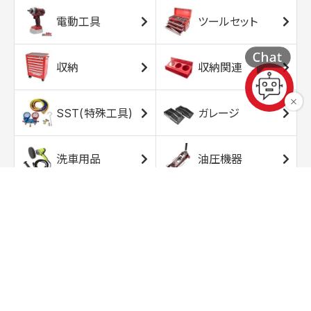
電動工具
ツールセット
収納
収納関連
SST(特殊工具)
ガレージ
洗車用品
油圧機器
エアコンプレッサ
エアツール
ー
トルクレンチ
ソケット
ラチェット/スピン
レンチ/スパナ
ナー