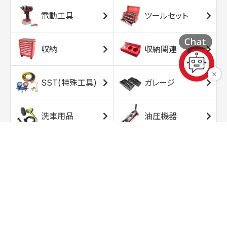
電動工具
ツールセット
収納
収納関連
SST(特殊工具)
ガレージ
洗車用品
油圧機器
エアコンプレッサ
エアツール
ー
トルクレンチ
ソケット
ラチェット/スピン
レンチ/スパナ
ナー