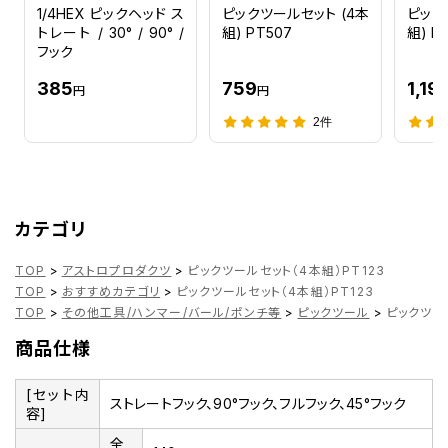
1/4HEX ピックヘッド ス
ピックツールセット (4本
ピック
トレート / 30° / 90° /
組) PT507
組) P
フック
385
759
1,19
円
円
2件
カテゴリ
TOP
>
アストロプロダクツ
>
ピックツールセット（4本組）PT123
TOP
>
おすすめカテゴリ
>
ピックツールセット（4本組）PT123
TOP
>
その他工具/ハンマー/バール/ポンチ等
>
ピックツール
>
ピックツー
商品仕様
[セット内
ストレートフック、90°フック、フルフック、45°フック
容]
全