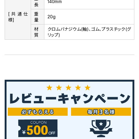
140mm
長
[共通仕
重
20g
様]
量
材
クロムバナジウム(軸)、ゴム、プラスチック(グ
質
リップ)