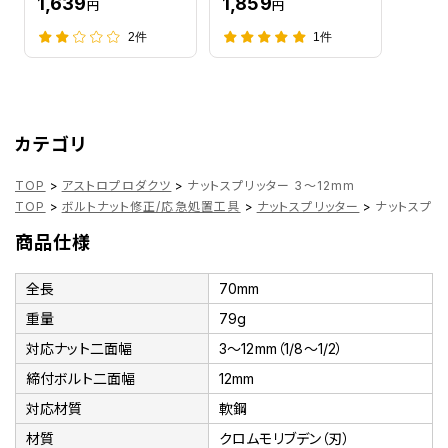
1,639
1,859
円
円
2件
1件
カテゴリ
TOP
>
アストロプロダクツ
>
ナットスプリッター 3～12mm
TOP
>
ボルトナット修正/応急処置工具
>
ナットスプリッター
>
ナットスプリ
商品仕様
全長
70mm
重量
79g
対応ナット二面幅
3～12mm（1/8～1/2）
締付ボルト二面幅
12mm
対応材質
軟鋼
材質
クロムモリブデン（刃）