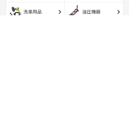
洗車用品
油圧機器
エアコンプレッサ
エアツール
ー
トルクレンチ
ソケット
ラチェット/スピン
レンチ/スパナ
ナー
バイク用工具/用
オイル交換用品
品
ワークライト/ト
研磨/研削用品
ーチライト
タイヤ/ホイール
アウトドア用品
用品