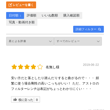
レビューを書く
日付順 ↓
評価順
いいね数順
購入確認順
写真・動画付き順
詳細フィルター
2019-06-22
名無し様
安い方だと落としたり踏んだりすると曲がるので・・・ 頻
繁に使う場合剛性の高いこっちがいい！ ただ、アストロの
フィルターレンチは表記がちょっとわかりにくい・・・
役に立った
0