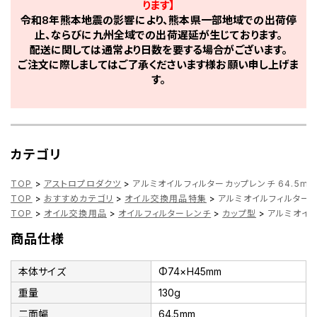
ります】
令和8年熊本地震の影響により、熊本県一部地域での出荷停
止、ならびに九州全域での出荷遅延が生じております。
配送に関しては通常より日数を要する場合がございます。
ご注文に際しましてはご了承くださいます様お願い申し上げま
す。
カテゴリ
TOP
>
アストロプロダクツ
>
アルミオイルフィルターカップレンチ 64.5mm
TOP
>
おすすめカテゴリ
>
オイル交換用品特集
>
アルミオイルフィルターカッ
TOP
>
オイル交換用品
>
オイルフィルターレンチ
>
カップ型
>
アルミオイル
商品仕様
本体サイズ
Φ74×H45mm
重量
130g
二面幅
64.5mm