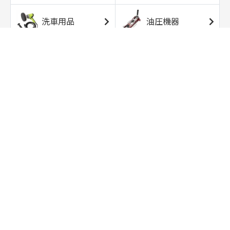
洗車用品
油圧機器
エアコンプレッサ
エアツール
ー
トルクレンチ
ソケット
ラチェット/スピン
レンチ/スパナ
ナー
バイク用工具/用
オイル交換用品
品
ワークライト/ト
研磨/研削用品
ーチライト
タイヤ/ホイール
アウトドア用品
用品