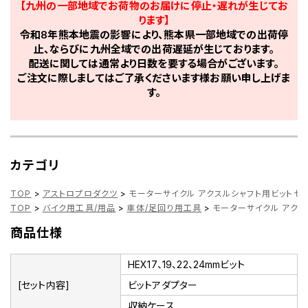
【九州の一部地域でお荷物のお届けに停止・遅れが生じてお
ります】
令和8年熊本地震の影響により、熊本県一部地域での出荷停
止、ならびに九州全域での出荷遅延が生じております。
配送に関しては通常より日数を要する場合がございます。
ご注文に際しましてはご了承くださいます様お願い申し上げま
す。
カテゴリ
TOP
>
アストロプロダクツ
>
モーターサイクル アクスルシャフト用ビットセット
TOP
>
バイク用工具/用品
>
車体/足回り用工具
>
モーターサイクル アクス
商品仕様
HEX17、19、22、24mmビット
[セット内容]
ビットアダプター
収納ケース