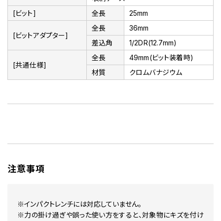
[ビット]
全長
25mm
全長
36mm
[ビットアダプター]
差込角
1/2DR(12.7mm)
全長
49mm(ビット装着時)
[共通仕様]
材質
クロムバナジウム
注意事項
※インパクトレンチには対応していません。
※力の掛け過ぎや誤った使い方をすると、対象物にキズを付け