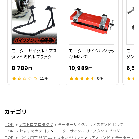
モーターサイクル リアス
モーターサイクルジャッ
モータ
タンド ミドル ブラック
キ MZJ01
ジンス
8,789
10,989
6,5
円
円
11件
6件
カテゴリ
TOP
>
アストロプロダクツ
>
モーターサイクル リアスタンド ビッグ
TOP
>
おすすめカテゴリ
>
モーターサイクル リアスタンド ビッグ
TOP
>
バイク用工具/用品
>
スタンド/リフト
>
リアスタンド
>
モーターサイ