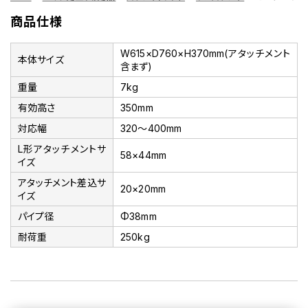
商品仕様
W615×D760×H370mm(アタッチメント
本体サイズ
含まず)
重量
7kg
有効高さ
350mm
対応幅
320～400mm
L形アタッチメントサ
58×44mm
イズ
アタッチメント差込サ
20×20mm
イズ
パイプ径
Φ38mm
耐荷重
250kg