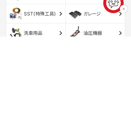
SST(特殊工具)
ガレージ
洗車用品
油圧機器
エアコンプレッサ
エアツール
ー
トルクレンチ
ソケット
ラチェット/スピン
レンチ/スパナ
ナー
バイク用工具/用
オイル交換用品
品
ワークライト/ト
研磨/研削用品