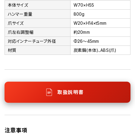
本体サイズ
W70×H55
ハンマー重量
800g
爪サイズ
W20×H14×t5mm
爪左右調整幅
約20mm
対応インナーチューブ外径
Φ26～45mm
材質
炭素鋼(本体)、ABS(爪)
取扱説明書
注意事項