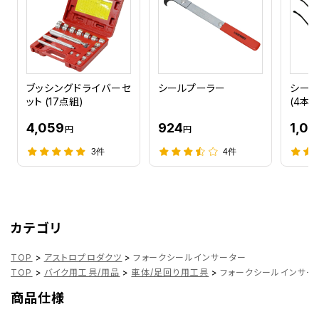
ブッシングドライバーセ
シールプーラー
シール
ット (17点組)
(4本組
4,059
924
1,08
円
円
3件
4件
カテゴリ
TOP
>
アストロプロダクツ
>
フォークシールインサーター
TOP
>
バイク用工具/用品
>
車体/足回り用工具
>
フォークシールインサー
商品仕様