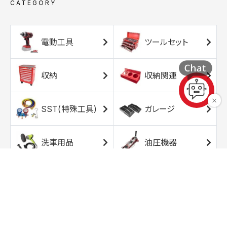
CATEGORY
電動工具
ツールセット
収納
収納関連
SST(特殊工具)
ガレージ
洗車用品
油圧機器
エアコンプレッサ
エアツール
ー
トルクレンチ
ソケット