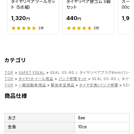
タイヤリペアツールセッ
タイヤリペア替ゴム 5個
スーパ
ト （5点組）
セット
00cc
1,320
440
1,92
円
円
1件
2件
カテゴリ
TOP
>
SAFETYSEAL
>
SEAL SS-RS L タイヤリペアプラグ8mm(1シー
TOP
>
タイヤ/ホイール用品
>
パンク修理キット
>
SEAL SS-RS L タ
TOP
>
一般自動車用品
>
緊急安全用品
>
タイヤ交換/パンク修理
>
SEA
商品仕様
太さ
8㎜
全長
10㎝