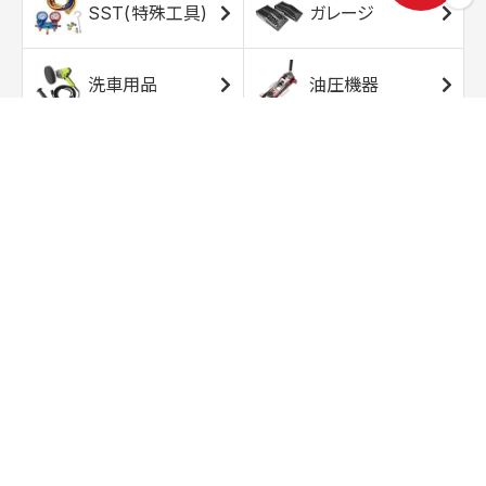
SST(特殊工具)
ガレージ
洗車用品
油圧機器
エアコンプレッサ
エアツール
ー
トルクレンチ
ソケット
ラチェット/スピン
レンチ/スパナ
ナー
バイク用工具/用
オイル交換用品
品
ワークライト/ト
研磨/研削用品
ーチライト