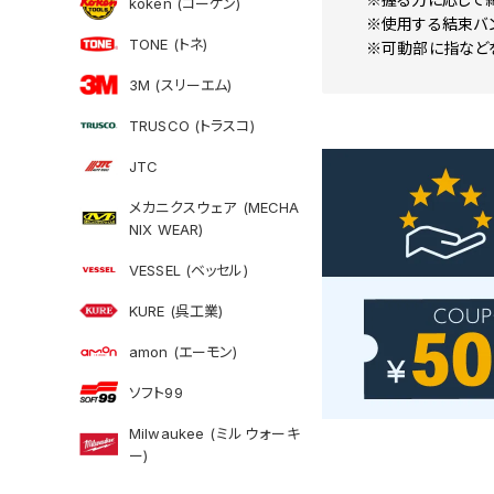
koken (コーケン)
※使用する結束バ
TONE (トネ)
※可動部に指など
3M (スリーエム)
TRUSCO (トラスコ)
JTC
メカニクスウェア (MECHA
NIX WEAR)
VESSEL (ベッセル)
KURE (呉工業)
amon (エーモン)
ソフト99
Milwaukee (ミルウォーキ
ー)