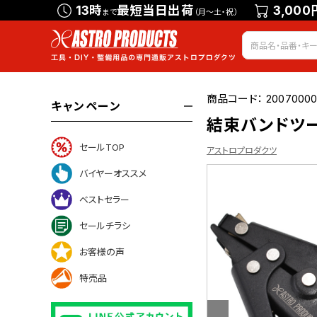
13時
最短当日出荷
3,000
まで
（月～土・祝）
商品コード：
20070000
キャンペーン
結束バンドツ
セールTOP
アストロプロダクツ
バイヤーオススメ
ベストセラー
ついて
セールチラシ
お客様の声
特売品