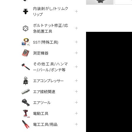
内装剥がし/トリムク
リップ
ボルトナット修正/応
急処置工具
SST(特殊工具)
測定機器
その他工具/ハンマ
ー/バール/ポンチ等
エアコンプレッサー
エア接続関連
エアツール
電動工具
電工工具/用品