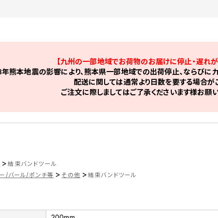
【九州の一部地域でお荷物のお届けに停止・遅れが
8年熊本地震の影響により、熊本県一部地域での出荷停止、ならびに九
配送に関しては通常より日数を要する場合がご
ご注文に際しましてはご了承くださいます様お願い
>
ツ
結束バンドツール
>
>
ー/バール/ポンチ等
その他
結束バンドツール
200mm