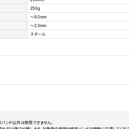
250g
～9.5mm
～2.3mm
スチール
束バンド以外は使用できません。
締め付け強さが増します。対象物の破損や結束バンドの破断に注意してくださ