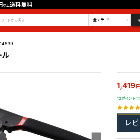
円
送料無料
以上
会員登録
ログイン
お気に入り
全カテゴリ
14639
ール
1,419
12ポイント(1