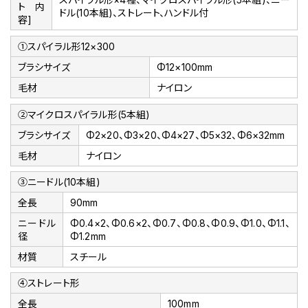
ト内
ドル(10本組)、ストレート、ハンドル付
容]
①スパイラル形12×300
ブラシサイズ
Φ12×100mm
毛材
ナイロン
②マイクロスパイラル形(5本組)
ブラシサイズ
Φ2×20、Φ3×20、Φ4×27、Φ5×32、Φ6×32mm
毛材
ナイロン
③ニードル(10本組)
全長
90mm
ニードル
Φ0.4×2、Φ0.6×2、Φ0.7、Φ0.8、Φ0.9、Φ1.0、Φ1.1、
径
Φ1.2mm
材質
スチール
④ストレート形
全長
100mm