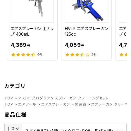
エアスプレーガン 上カッ
HVLP エアスプレーガン
エアス
プ 400mL
125cc
プ 60
4,389
4,059
4,71
円
円
6件
5件
カテゴリ
TOP
>
アストロプロダクツ
>
スプレーガン クリーニングセット
TOP
>
エアツール
>
エアスプレーガン
>
関連品
>
スプレーガン クリーニ
商品仕様
[セッ
スパイラル形×4種、マイクロスパイラル形(5本組)、ニー