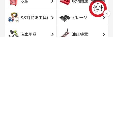
収納
収納関連
SST(特殊工具)
ガレージ
洗車用品
油圧機器
エアコンプレッサ
エアツール
ー
トルクレンチ
ソケット
ラチェット/スピン
レンチ/スパナ
ナー
バイク用工具/用
オイル交換用品
品