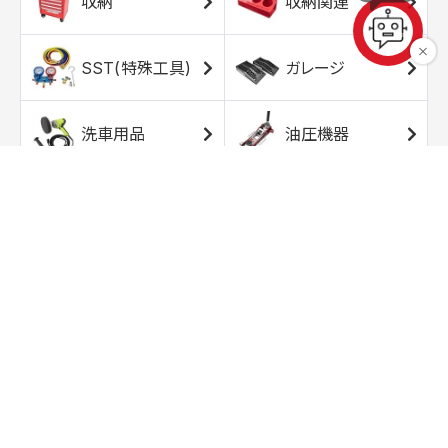
収納
収納関連
SST(特殊工具)
ガレージ
洗車用品
油圧機器
エアコンプレッサ
エアツール
ー
トルクレンチ
ソケット
ラチェット/スピン
レンチ/スパナ
ナー
バイク用工具/用
オイル交換用品
品