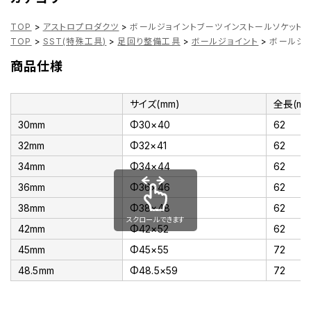
TOP
>
アストロプロダクツ
>
ボールジョイントブーツインストールソケット 3
TOP
>
SST(特殊工具)
>
足回り整備工具
>
ボールジョイント
>
ボールジョ
商品仕様
サイズ(mm)
全長(mm
30mm
Φ30×40
62
32mm
Φ32×41
62
34mm
Φ34×44
62
36mm
Φ36×46
62
38mm
Φ38×48
62
スクロールできます
42mm
Φ42×52
62
45mm
Φ45×55
72
48.5mm
Φ48.5×59
72