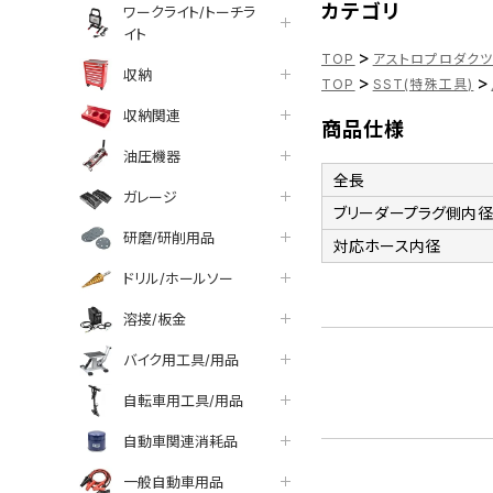
カテゴリ
ワークライト/トーチラ
イト
>
TOP
アストロプロダク
収納
>
>
TOP
SST(特殊工具)
収納関連
商品仕様
油圧機器
全長
ガレージ
ブリーダープラグ側内径
研磨/研削用品
対応ホース内径
ドリル/ホールソー
溶接/板金
バイク用工具/用品
自転車用工具/用品
自動車関連消耗品
一般自動車用品