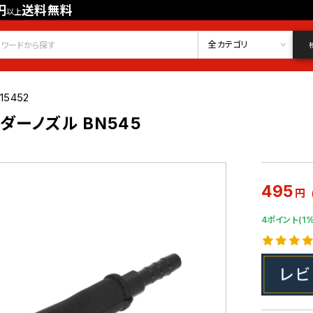
円
送料無料
以上
会員登録
ログイン
お気に入り
全カテゴリ
15452
ダーノズル BN545
495
円
4ポイント(1%