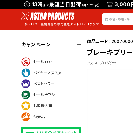
13時
最短当日出荷
3,000
まで
（月～土・祝）
商品コード：
20070000
キャンペーン
ブレーキブリー
セールTOP
アストロプロダクツ
バイヤーオススメ
ベストセラー
ついて
セールチラシ
お客様の声
特売品