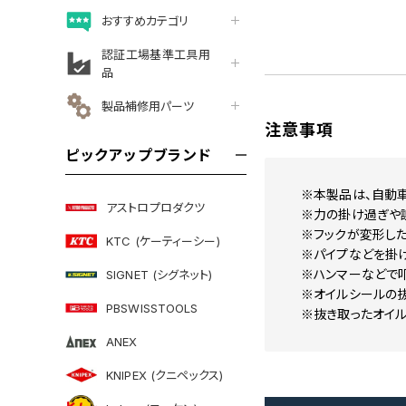
おすすめカテゴリ
認証工場基準工具用
品
製品補修用パーツ
注意事項
ピックアップブランド
※本製品は、自動
アストロプロダクツ
※力の掛け過ぎや誤
※フックが変形した
KTC (ケーティーシー)
※パイプなどを掛け
※ハンマーなどで叩
SIGNET (シグネット)
※オイルシールの
PBSWISSTOOLS
※抜き取ったオイ
ANEX
KNIPEX (クニペックス)