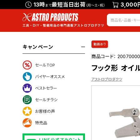
13時
最短当日出荷
3,000
まで
（月～土・祝）
動画あり
キャンペーン
商品コード：
20070000
セールTOP
フック形 オイ
バイヤーオススメ
アストロプロダクツ
ベストセラー
セールチラシ
ついて
お客様の声
特売品