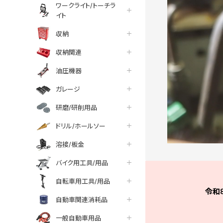
ワークライト/トーチラ
イト
収納
収納関連
油圧機器
ガレージ
研磨/研削用品
ドリル/ホールソー
溶接/板金
バイク用工具/用品
自転車用工具/用品
令和
自動車関連消耗品
一般自動車用品