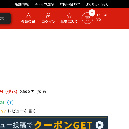
店舗情報
メルマガ登録
お問い合わせ
よくあるご質問
0
TOTAL
検索
￥0
円
(税込)
2,800
円
(税抜)
%)
レビューを書く