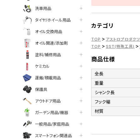
洗車用品
タイヤ/ホイール用品
カテゴリ
オイル交換用品
>
TOP
アストロプロダク
オイル関連/添加剤
>
>
TOP
SST(特殊工具)
塗料/補修用品
商品仕様
ケミカル
全長
運搬/積載用品
重量
保護具
シャンク長
アウトドア用品
フック幅
材質
ガーデン用品/機器
一般用品/家庭用品
スマートフォン関連品