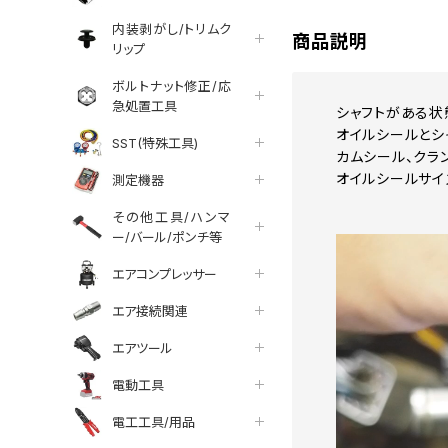
内装剥がし/トリムク
商品説明
リップ
ボルトナット修正/応
急処置工具
シャフトがある状
オイルシールとシ
SST(特殊工具)
カムシール、クラ
オイルシールサイ
測定機器
その他工具/ハンマ
ー/バール/ポンチ等
エアコンプレッサー
エア接続関連
エアツール
電動工具
電工工具/用品