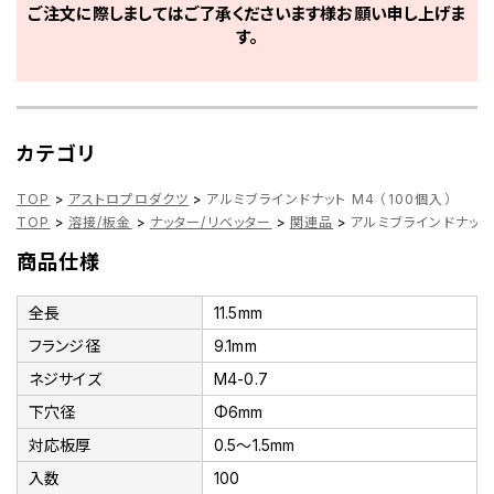
ご注文に際しましてはご了承くださいます様お願い申し上げま
す。
カテゴリ
TOP
>
アストロプロダクツ
>
アルミブラインドナット M4 （100個入）
TOP
>
溶接/板金
>
ナッター/リベッター
>
関連品
>
アルミブラインドナット 
商品仕様
全長
11.5mm
フランジ径
9.1mm
ネジサイズ
M4-0.7
下穴径
Φ6mm
対応板厚
0.5～1.5mm
入数
100