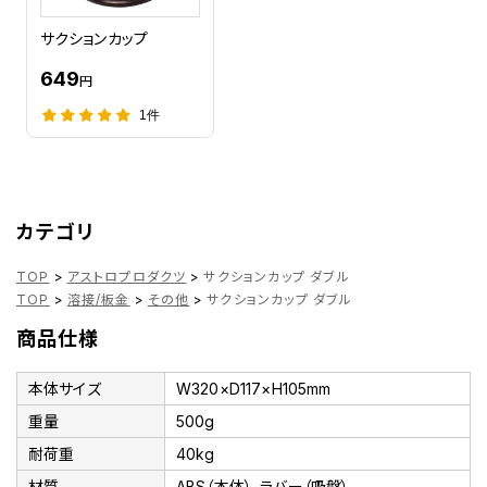
サクションカップ
649
円
1件
カテゴリ
TOP
>
アストロプロダクツ
>
サクションカップ ダブル
TOP
>
溶接/板金
>
その他
>
サクションカップ ダブル
商品仕様
本体サイズ
W320×D117×H105mm
重量
500g
耐荷重
40kg
材質
ABS（本体）、ラバー（吸盤）