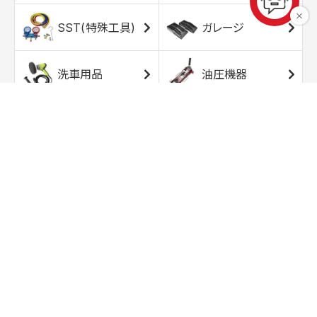
SST(特殊工具)
ガレージ
洗車用品
油圧機器
エアコンプレッサ
エアツール
ー
トルクレンチ
ソケット
ラチェット/スピン
レンチ/スパナ
ナー
バイク用工具/用
オイル交換用品
品
ワークライト/ト
研磨/研削用品
ーチライト