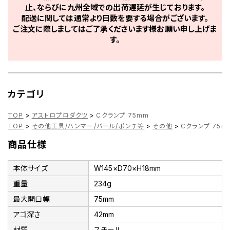
止、ならびに九州全域での出荷遅延が生じております。
配送に関しては通常より日数を要する場合がございます。
ご注文に際しましてはご了承くださいます様お願い申し上げま
す。
カテゴリ
TOP
>
アストロプロダクツ
>
Cクランプ 75mm
TOP
>
その他工具/ハンマー/バール/ポンチ等
>
その他
>
Cクランプ 75m
商品仕様
本体サイズ
W145×D70×H18mm
重量
234g
最大開口幅
75mm
アゴ深さ
42mm
材質
スチール