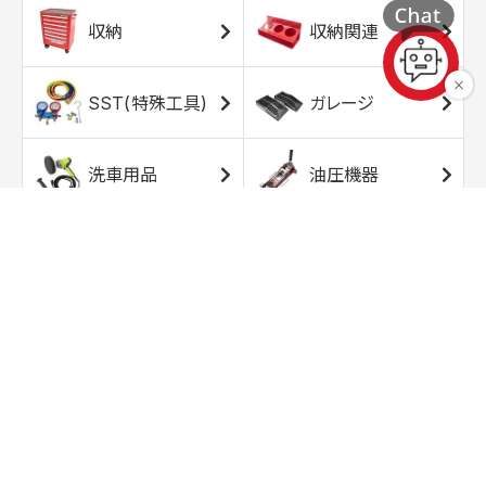
収納
収納関連
SST(特殊工具)
ガレージ
洗車用品
油圧機器
エアコンプレッサ
エアツール
ー
トルクレンチ
ソケット
ラチェット/スピン
レンチ/スパナ
ナー
バイク用工具/用
オイル交換用品
品