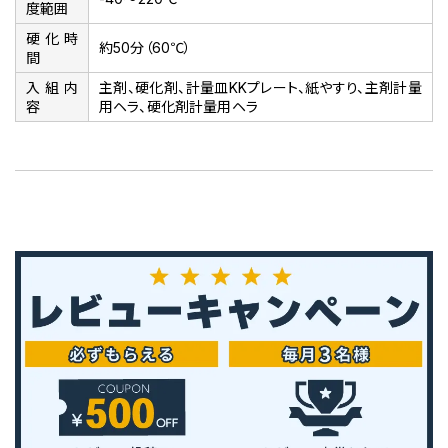
度範囲
硬化時
約50分（60℃）
間
入組内
主剤、硬化剤、計量皿KKプレート、紙やすり、主剤計量
容
用ヘラ、硬化剤計量用ヘラ