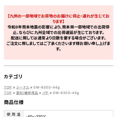
【九州の一部地域でお荷物のお届けに停止・遅れが生じてお
ります】
令和8年熊本地震の影響により、熊本県一部地域での出荷停
止、ならびに九州全域での出荷遅延が生じております。
配送に関しては通常より日数を要する場合がございます。
ご注文に際しましてはご了承くださいます様お願い申し上げま
す。
カテゴリ
TOP
>
ジーナス
>
GM-8300-44g
TOP
>
塗料/補修用品
>
パテ
>
GM-8300-44g
商品仕様
使用温
-40～220℃