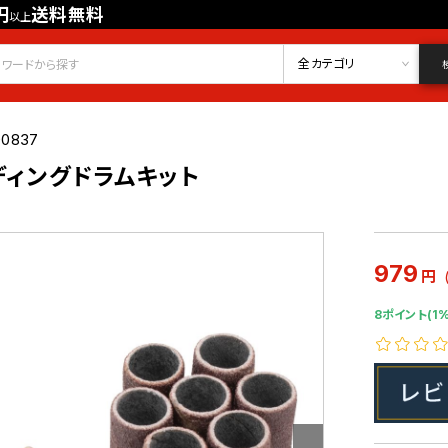
円
送料無料
以上
会員登録
ログイン
お気に入り
全カテゴリ
00837
ンディングドラムキット
979
円
8ポイント(1%