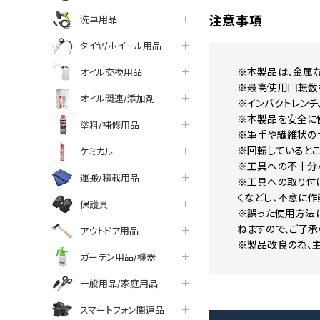
洗車用品
注意事項
タイヤ/ホイール用品
※本製品は、金属な
オイル交換用品
※最高使用回転数
オイル関連/添加剤
※インパクトレンチ
※本製品を安全に
塗料/補修用品
※軍手や繊維状の
※回転しているとこ
ケミカル
※工具への不十分
運搬/積載用品
※工具への取り付け
くなどし、不意に作
保護具
※誤った使用方法
ねますので、ご了承
アウトドア用品
※製品改良の為、主
ガーデン用品/機器
一般用品/家庭用品
スマートフォン関連品