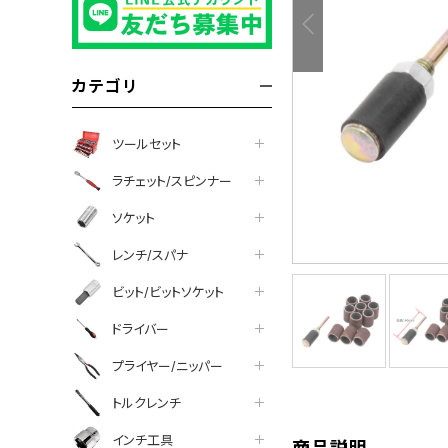
カテゴリ
ツールセット
ラチェット/スピンナー
ソケット
レンチ/スパナ
ビット/ビットソケット
tter
facebook
line
ドライバー
プライヤー/ニッパー
トルクレンチ
インチ工具