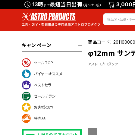
13時
最短当日出荷
3,000
まで
（月～土・祝）
商品コード：
20110000
キャンペーン
φ12mm サ
セールTOP
アストロプロダクツ
バイヤーオススメ
ベストセラー
ついて
セールチラシ
お客様の声
特売品