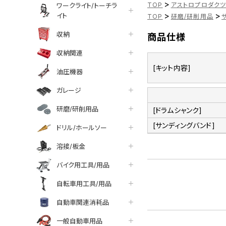
>
TOP
アストロプロダク
ワークライト/トーチラ
>
>
イト
TOP
研磨/研削用品
収納
商品仕様
収納関連
[キット内容]
油圧機器
ガレージ
研磨/研削用品
[ドラムシャンク]
[サンディングバンド]
ドリル/ホールソー
溶接/板金
バイク用工具/用品
自転車用工具/用品
自動車関連消耗品
一般自動車用品