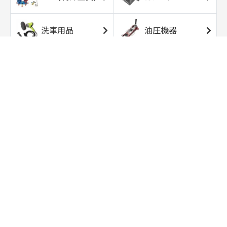
洗車用品
油圧機器
エアコンプレッサ
エアツール
ー
トルクレンチ
ソケット
ラチェット/スピン
レンチ/スパナ
ナー
バイク用工具/用
オイル交換用品
品
ワークライト/ト
研磨/研削用品
ーチライト
タイヤ/ホイール