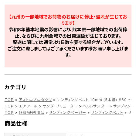
【九州の一部地域でお荷物のお届けに停止・遅れが生じてお
ります】
令和8年熊本地震の影響により、熊本県一部地域での出荷停
止、ならびに九州全域での出荷遅延が生じております。
配送に関しては通常より日数を要する場合がございます。
ご注文に際しましてはご了承くださいます様お願い申し上げま
す。
カテゴリ
TOP
>
アストロプロダクツ
>
サンディングベルト 10mm (5本組) #60 ～ 
TOP
>
エアツール
>
サンダー/リューター
>
ベルトサンダー
>
サンディングベル
TOP
>
研磨/研削用品
>
サンディングペーパー
>
サンディングベルト
>
サン
商品仕様