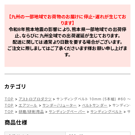
【九州の一部地域でお荷物のお届けに停止・遅れが生じてお
ります】
令和8年熊本地震の影響により、熊本県一部地域での出荷停
止、ならびに九州全域での出荷遅延が生じております。
配送に関しては通常より日数を要する場合がございます。
ご注文に際しましてはご了承くださいます様お願い申し上げま
す。
カテゴリ
TOP
>
アストロプロダクツ
>
サンディングベルト 10mm (5本組) #60 ～ 
TOP
>
エアツール
>
サンダー/リューター
>
ベルトサンダー
>
サンディングベル
TOP
>
研磨/研削用品
>
サンディングペーパー
>
サンディングベルト
>
サン
商品仕様