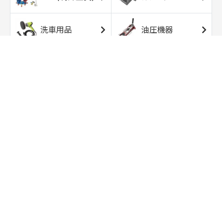
洗車用品
油圧機器
エアコンプレッサ
エアツール
ー
トルクレンチ
ソケット
ラチェット/スピン
レンチ/スパナ
ナー
バイク用工具/用
オイル交換用品
品
ワークライト/ト
研磨/研削用品
ーチライト
タイヤ/ホイール