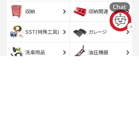
収納
収納関連
SST(特殊工具)
ガレージ
洗車用品
油圧機器
エアコンプレッサ
エアツール
ー
トルクレンチ
ソケット
ラチェット/スピン
レンチ/スパナ
ナー
バイク用工具/用
オイル交換用品
品