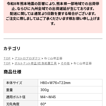
令和8年熊本地震の影響により、熊本県一部地域での出荷停
止、ならびに九州全域での出荷遅延が生じております。
配送に関しては通常より日数を要する場合がございます。
ご注文に際しましてはご了承くださいます様お願い申し上げま
す。
カテゴリ
TOP
>
アストロプロダクツ
>
ねじ山修正器
TOP
>
ボルトナット修正/応急処置工具
>
その他
>
ねじ山修正器
商品仕様
本体サイズ
H80×W76×T22mm
重量
300g
適用ボルト径
M4～M45
刃先角度
60°