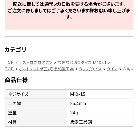
配送に関しては通常より日数を要する場合がございます。
ご注文に際しましてはご了承くださいます様お願い申し上げま
す。
カテゴリ
TOP
>
アストロプロダクツ
>
六角ねじ切りダイス M10×1.5
TOP
>
ボルトナット修正/応急処置工具
>
タップ/ダイス
>
ダイス
>
六角ねじ
商品仕様
ネジサイズ
M10-1.5
二面幅
25.4mm
重量
24g
材質
炭素工具鋼