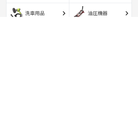
洗車用品
油圧機器
エアコンプレッサ
エアツール
ー
トルクレンチ
ソケット
ラチェット/スピン
レンチ/スパナ
ナー
バイク用工具/用
オイル交換用品
品
ワークライト/ト
研磨/研削用品
ーチライト
タイヤ/ホイール
アウトドア用品
用品