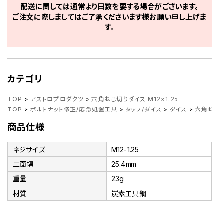
配送に関しては通常より日数を要する場合がございます。
ご注文に際しましてはご了承くださいます様お願い申し上げま
す。
カテゴリ
TOP
>
アストロプロダクツ
>
六角ねじ切りダイス M12×1.25
TOP
>
ボルトナット修正/応急処置工具
>
タップ/ダイス
>
ダイス
>
六角ねじ切
商品仕様
ネジサイズ
M12-1.25
二面幅
25.4mm
重量
23g
材質
炭素工具鋼