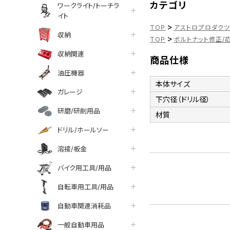
カテゴリ
ワークライト/トーチラ
イト
>
TOP
アストロプロダク
収納
>
TOP
ボルトナット修正/
収納関連
商品仕様
油圧機器
本体サイズ
ガレージ
下穴径（ドリル径）
研磨/研削用品
材質
ドリル/ホールソー
溶接/板金
バイク用工具/用品
自転車用工具/用品
自動車関連消耗品
一般自動車用品