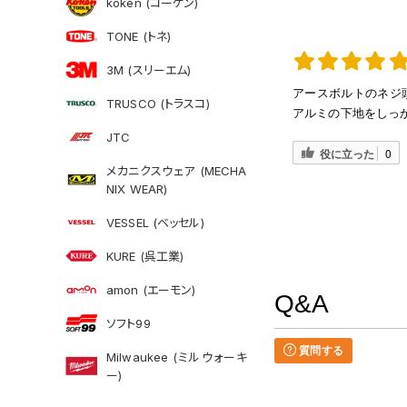
koken (コーケン)
TONE (トネ)
3M (スリーエム)
アースボルトのネジ
TRUSCO (トラスコ)
アルミの下地をしっ
JTC
役に立った
0
メカニクスウェア (MECHA
NIX WEAR)
VESSEL (ベッセル)
KURE (呉工業)
amon (エーモン)
Q&A
ソフト99
質問する
Milwaukee (ミルウォーキ
ー)