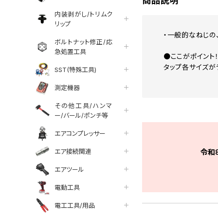
商品説明
内装剥がし/トリムク
リップ
・一般的なねじの
ボルトナット修正/応
急処置工具
●ここがポイント
タップ各サイズが
SST(特殊工具)
測定機器
その他工具/ハンマ
ー/バール/ポンチ等
エアコンプレッサー
エア接続関連
令和
エアツール
電動工具
電工工具/用品