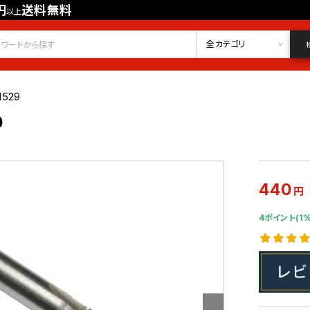
円
送料無料
以上
会員登録
ログイン
お気に入り
全カテゴリ
1529
0
440
円
4ポイント(1%