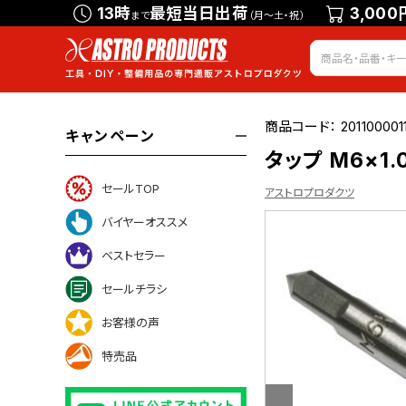
13時
最短当日出荷
3,000
まで
（月～土・祝）
商品コード：
201100001
キャンペーン
タップ M6×1.
セールTOP
アストロプロダクツ
バイヤーオススメ
ベストセラー
ついて
セールチラシ
お客様の声
特売品