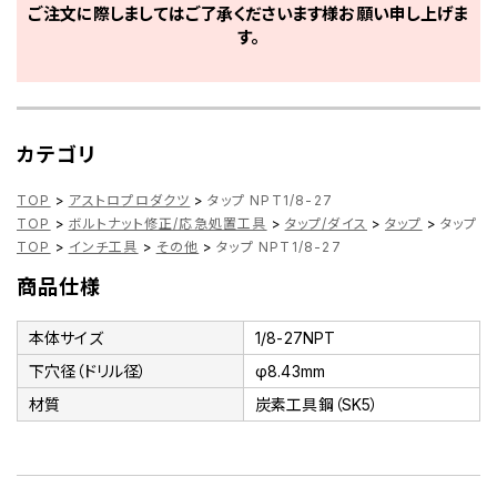
ご注文に際しましてはご了承くださいます様お願い申し上げま
す。
カテゴリ
TOP
>
アストロプロダクツ
>
タップ NPT1/8-27
TOP
>
ボルトナット修正/応急処置工具
>
タップ/ダイス
>
タップ
>
タップ N
TOP
>
インチ工具
>
その他
>
タップ NPT1/8-27
商品仕様
本体サイズ
1/8-27NPT
下穴径（ドリル径）
φ8.43mm
材質
炭素工具鋼（SK5）