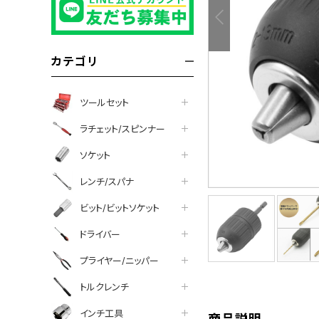
カテゴリ
ツールセット
ラチェット/スピンナー
ソケット
レンチ/スパナ
ビット/ビットソケット
tter
facebook
line
ドライバー
プライヤー/ニッパー
トルクレンチ
インチ工具