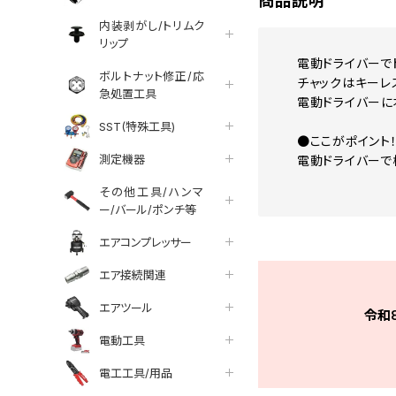
商品説明
内装剥がし/トリムク
リップ
電動ドライバーで
ボルトナット修正/応
チャックはキーレ
急処置工具
電動ドライバーに
SST(特殊工具)
●ここがポイント
測定機器
電動ドライバーで
その他工具/ハンマ
ー/バール/ポンチ等
エアコンプレッサー
エア接続関連
エアツール
令和
電動工具
電工工具/用品