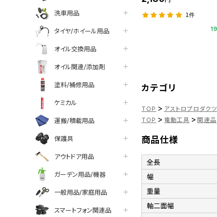
洗車用品
1件
1
タイヤ/ホイール用品
オイル交換用品
オイル関連/添加剤
塗料/補修用品
カテゴリ
ケミカル
>
TOP
アストロプロダク
>
>
TOP
電動工具
関連品
運搬/積載用品
保護具
商品仕様
アウトドア用品
全長
ガーデン用品/機器
幅
重量
一般用品/家庭用品
軸二面幅
スマートフォン関連品