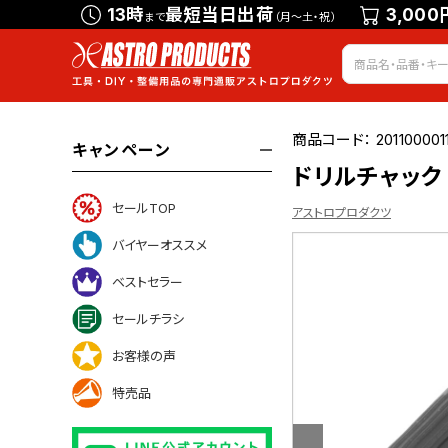
13時
最短当日出荷
3,000
まで
（月～土・祝）
商品コード：
201100001
キャンペーン
ドリルチャック
セールTOP
アストロプロダクツ
バイヤーオススメ
ベストセラー
ついて
セールチラシ
お客様の声
特売品