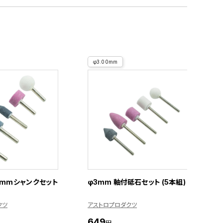
φ3.00mm
6mmシャンクセット
φ3mm 軸付砥石セット (5本組)
クツ
アストロプロダクツ
649
円