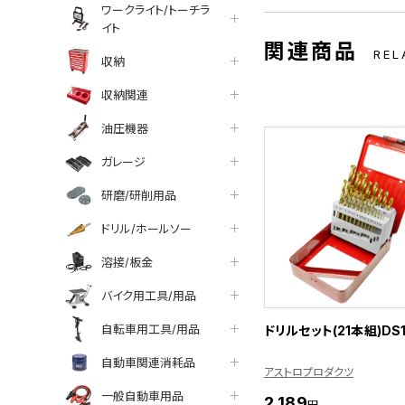
ワークライト/トーチラ
イト
関連商品
REL
収納
収納関連
油圧機器
ガレージ
研磨/研削用品
ドリル/ホールソー
溶接/板金
バイク用工具/用品
自転車用工具/用品
ドリルセット(21本組)DS1
自動車関連消耗品
アストロプロダクツ
一般自動車用品
2,189
円