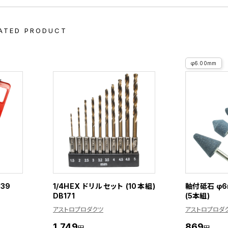
ATED PRODUCT
φ6.00mm
39
1/4HEX ドリルセット (10本組)
軸付砥石 φ
DB171
(5本組)
アストロプロダクツ
アストロプロダ
1,749
869
円
円