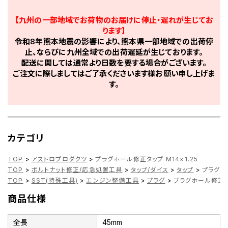
【九州の一部地域でお荷物のお届けに停止・遅れが生じてお
ります】
令和8年熊本地震の影響により、熊本県一部地域での出荷停
止、ならびに九州全域での出荷遅延が生じております。
配送に関しては通常より日数を要する場合がございます。
ご注文に際しましてはご了承くださいます様お願い申し上げま
す。
カテゴリ
TOP
>
アストロプロダクツ
>
プラグホール修正タップ M14×1.25
TOP
>
ボルトナット修正/応急処置工具
>
タップ/ダイス
>
タップ
>
プラグホー
TOP
>
SST(特殊工具)
>
エンジン整備工具
>
プラグ
>
プラグホール修正タッ
商品仕様
全長
45mm