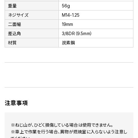
重量
56g
ネジサイズ
M14-1.25
二面幅
19mm
差込角
3/8DR（9.5mm）
材質
炭素鋼
注意事項
※ねじ山が、ひどく損傷している場合は使用できません。
※車上で作業を行う場合、異物が燃焼室に入らないよう注意し