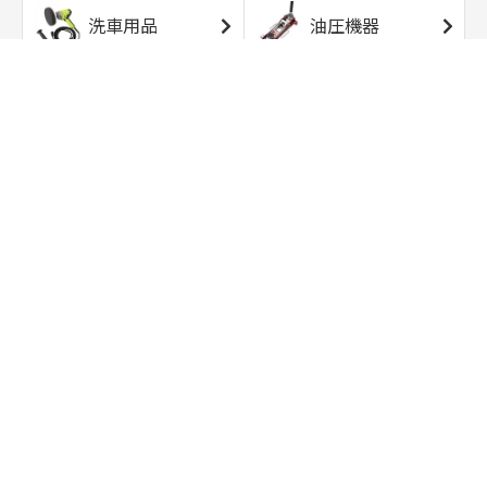
洗車用品
油圧機器
エアコンプレッサ
エアツール
ー
トルクレンチ
ソケット
ラチェット/スピン
レンチ/スパナ
ナー
バイク用工具/用
オイル交換用品
品
ワークライト/ト
研磨/研削用品
ーチライト
タイヤ/ホイール
アウトドア用品
用品