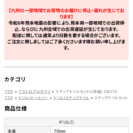
【九州の一部地域でお荷物のお届けに停止・遅れが生じてお
ります】
令和8年熊本地震の影響により、熊本県一部地域での出荷停
止、ならびに九州全域での出荷遅延が生じております。
配送に関しては通常より日数を要する場合がございます。
ご注文に際しましてはご了承くださいます様お願い申し上げま
す。
カテゴリ
TOP
>
アストロプロダクツ
>
ステップドリルセット(2本組) DB274
TOP
>
ドリル/ホールソー
>
ドリル/ステップドリル
>
ステップドリルセット(2本
商品仕様
ドリル①
全長
70mm