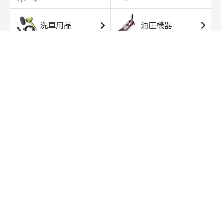
洗車用品
油圧機器
エアコンプレッサ
エアツール
ー
トルクレンチ
ソケット
ラチェット/スピン
レンチ/スパナ
ナー
バイク用工具/用
オイル交換用品
品
ワークライト/ト
研磨/研削用品
ーチライト
タイヤ/ホイール
アウトドア用品